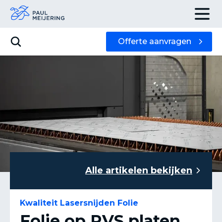
Offerte aanvragen
Alle artikelen bekijken
Kwaliteit Lasersnijden Folie
Folie op RVS platen